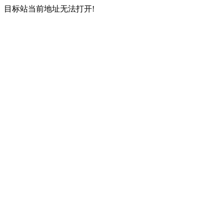
目标站当前地址无法打开!